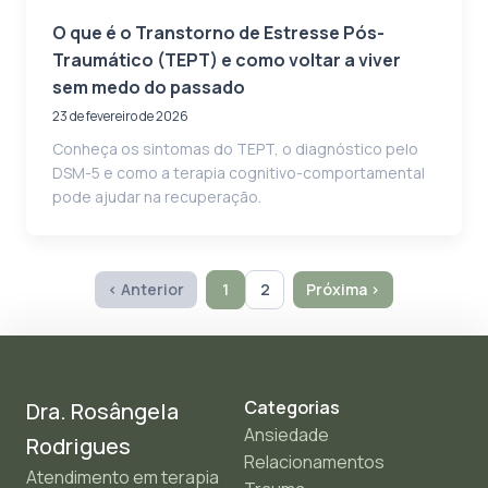
O que é o Transtorno de Estresse Pós-
Traumático (TEPT) e como voltar a viver
sem medo do passado
23 de fevereiro de 2026
Conheça os sintomas do TEPT, o diagnóstico pelo
DSM-5 e como a terapia cognitivo-comportamental
pode ajudar na recuperação.
‹ Anterior
1
2
Próxima ›
Categorias
Dra. Rosângela
Ansiedade
Rodrigues
Relacionamentos
Atendimento em terapia